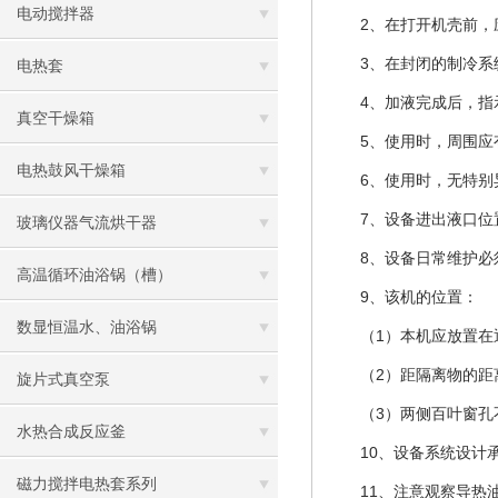
电动搅拌器
2、在打开机壳前，应
3、在封闭的制冷系统
电热套
4、加液完成后，指示
真空干燥箱
5、使用时，周围应
电热鼓风干燥箱
6、使用时，无特别
7、设备进出液口位置
玻璃仪器气流烘干器
8、设备日常维护必须
高温循环油浴锅（槽）
9、该机的位置：
数显恒温水、油浴锅
（1）本机应放置在通
（2）距隔离物的距离
旋片式真空泵
（3）两侧百叶窗孔不
水热合成反应釜
10、设备系统设计承压
磁力搅拌电热套系列
11、注意观察导热油