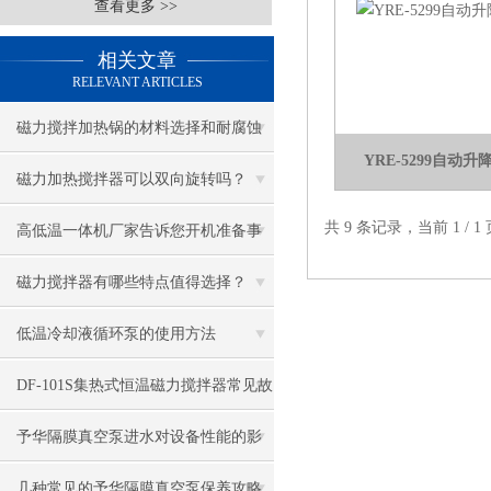
查看更多 >>
相关文章
RELEVANT ARTICLES
磁力搅拌加热锅的材料选择和耐腐蚀
YRE-5299自动
性能如何？
磁力加热搅拌器可以双向旋转吗？
共 9 条记录，当前 1 /
高低温一体机厂家告诉您开机准备事
项
磁力搅拌器有哪些特点值得选择？
低温冷却液循环泵的使用方法
DF-101S集热式恒温磁力搅拌器常见故
障与维修方法
予华隔膜真空泵进水对设备性能的影
响及对策
几种常见的予华隔膜真空泵保养攻略