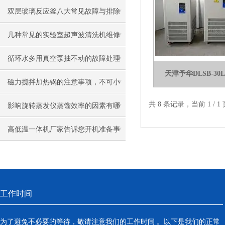
双层玻璃反应釜八大常见故障与排除
方法
几种常见的实验室超声波清洗机维修
保养攻略
循环水多用真空泵抽不动的故障处理
天津予华DLSB-3
方法如下
磁力搅拌加热锅的注意事项，不可小
共 8 条记录，当前 1 /
瞧哦！
影响旋转蒸发仪蒸馏效率的因素有哪
些
高低温一体机厂家告诉您开机准备事
项
工作时间
为了避免不必要的等待，敬请注意我们的工作时间 。以下是我们的正常