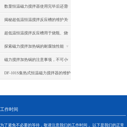
操作方法你都了解多少
数显恒温磁力搅拌器使用完毕后还需
注意以下操作
揭秘超低温恒温搅拌反应槽的维护关
键步骤
超低温恒温搅拌反应槽用于烧瓶、烧
杯、试管等的冷却、加热、恒温等
探索磁力搅拌加热锅的耐腐蚀性能
磁力搅拌加热锅的注意事项，不可小
瞧哦！
DF-101S集热式恒温磁力搅拌器的维护
要领
工作时间
为了避免不必要的等待，敬请注意我们的工作时间 。以下是我们的正常