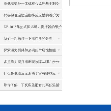
高低温循环一体机核心原理基于制冷
与加热技术的协同作用
揭秘超低温恒温搅拌反应槽的维护关
键步骤
DF-101S集热式恒温磁力搅拌器的维护
要领
我们一起探讨一下搅拌器的分类
探索磁力搅拌加热锅的耐腐蚀性能
多点磁力搅拌器出现故障从哪几步分
析？
什么是低温反应浴槽？它有哪些应
用？
带你了解一下反应釜配套的高低温循
环一体机优点有哪些