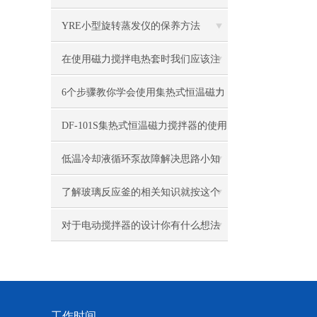
YRE小型旋转蒸发仪的保养方法
在使用磁力搅拌电热套时我们应该注
意什么？
6个步骤教你学会使用集热式恒温磁力
搅拌器
DF-101S集热式恒温磁力搅拌器的使用
需要留意哪些问题?
低温冷却液循环泵故障解决思路小知
识
了解玻璃反应釜的相关知识就按这个
顺序来
对于电动搅拌器的设计你有什么想法
呢？
工作时间