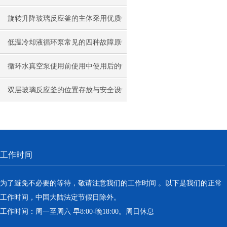
些
旋转升降玻璃反应釜的主体采用优质
不锈钢结构
低温冷却液循环泵常见的四种故障原
因及解决方法
循环水真空泵使用前使用中使用后的
要点及注意事项
双层玻璃反应釜的位置存放与安全设
置
工作时间
为了避免不必要的等待，敬请注意我们的工作时间 。以下是我们的正常
工作时间，中国大陆法定节假日除外。
工作时间：周一至周六 早8:00-晚18:00。周日休息