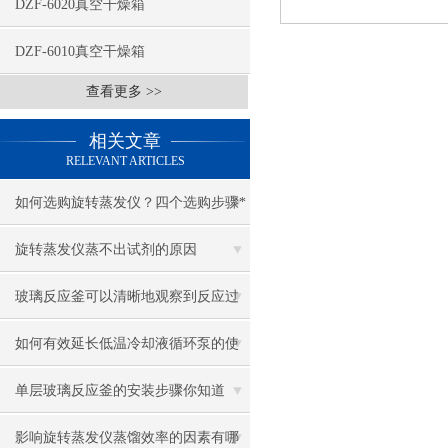
DZF-6020真空干燥箱
DZF-6010真空干燥箱
查看更多 >>
相关文章
RELEVANT ARTICLES
如何选购旋转蒸发仪？四个选购步骤*
旋转蒸发仪蒸不出试剂的原因
玻璃反应釜可以清晰地观察到反应过
程中物质的变化情况
如何有效延长低温冷却液循环泵的使
用寿命？
单层玻璃反应釜的安装步骤你知道
吗？
影响旋转蒸发仪蒸馏效率的因素有哪