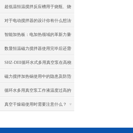
法，一定有用！
超低温恒温搅拌反应槽用于烧瓶、烧
杯、试管等的冷却、加热、恒温等
对于电动搅拌器的设计你有什么想法
呢？
智能加热板：电加热领域的革新力量
与多元应用
数显恒温磁力搅拌器使用完毕后还需
注意以下操作
SHZ-DIII循环水式多用真空泵在高校.
各实验室发挥了作用
磁力搅拌加热锅使用中的隐患及防范
循环水多用真空泵工作液温度过高的
危害，如何降温？
真空干燥箱使用时需要注意什么？