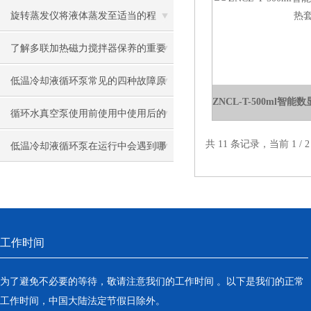
途
旋转蒸发仪将液体蒸发至适当的程
度，通常情况下得到的是浓缩液。
了解多联加热磁力搅拌器保养的重要
性与实用技巧
低温冷却液循环泵常见的四种故障原
因及解决方法
循环水真空泵使用前使用中使用后的
共 11 条记录，当前 1 /
要点及注意事项
低温冷却液循环泵在运行中会遇到哪
些问题？
工作时间
为了避免不必要的等待，敬请注意我们的工作时间 。以下是我们的正常
工作时间，中国大陆法定节假日除外。