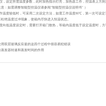
温仪，设定所需温度参数，此时加热指示灯亮，加热器工作，控温表上方则显
意：如需调整智能型控温仪请参阅“智能型控温仪说明书" ）
作温度较低时，可采用二次设定方法，如需工作温度80℃，第一次可设定
至杜绝温度过冲现象，使箱内尽快进入恒温状态。
温度向低温度设定时，需要打开箱门散热，等箱内温度低于设定温度时，方
使用双层玻璃反应釜的这四个过程中很容易犯错误
转蒸发器转速和蒸发时间的作用