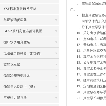
6、重新装配后应进行
YSF标准型玻璃反应釜
作。
7、检查真空泵管路及
单层玻璃反应釜
8、向轴承体内加入轴
9、拧下真空泵泵体的
GDSZ系列高低温循环装置
10、关好出水管路的
11、点动电机，试看
循环水多用真空泵
12、开动电机，当真
13、尽量控制真空泵
恒温磁力搅拌器（加热锅）
14、真空泵在运行过程
15、如发现真空泵有
旋转蒸发仪
16、真空泵要停止使
17、真空泵在工作个月
低温冷却液循环泵
18、经常调整填料压
19、定期检查轴套的
低温恒温反应浴（槽）
20、真空泵在寒冬季
平板磁力搅拌器
21、真空泵长期停用