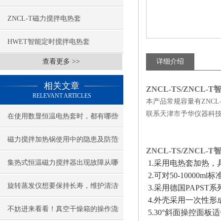
ZNCL-T磁力搅拌电热套
HWET智能定时搅拌电热套
查看更多 >>
详细介绍
相关文章
ZNCL-TS/ZNCL-T
RELEVANT ARTICLES
本产品常规容量有ZNCL-T/
联系天津市予华仪器科
在使用数显恒温电热套时，都有哪些
是要注意的呢？
磁力搅拌加热锅使用中的隐患及防范
ZNCL-TS/ZNCL-T
集热式恒温磁力搅拌器出现故障从哪
1.采用电热套加热，
2.可对50-1000
几步分析？
旋转蒸发仪想要保持长寿，维护清洁
3.采用德国PAPS
4.外壳采用一次性
*！
不妨进来看看！真空干燥箱的操作流
5.30°斜面操控面