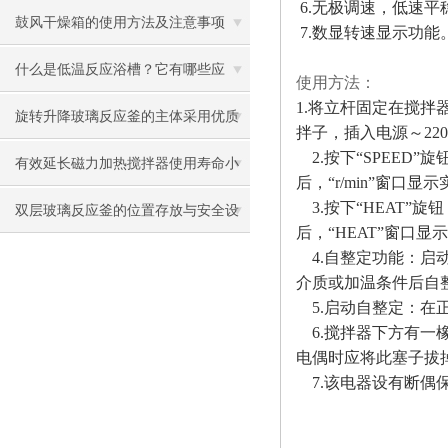
6.无极调速，低速平
程！
鼓风干燥箱的使用方法及注意事项
7.数显转速显示功能
什么是低温反应浴槽？它有哪些应
使用方法：
1.将立杆固定在搅
用？
旋转升降玻璃反应釜的主体采用优质
拌子，插入电源～22
2.按下“SPEED
不锈钢结构
有效延长磁力加热搅拌器使用寿命小
后，“r/min”窗
3.按下“HEAT
技巧
双层玻璃反应釜的位置存放与安全设
后，“HEAT”窗口
置
4.自整定功能：
介质或加温条件后自
5.启动自整定：在
6.搅拌器下方有
电偶时应将此塞子拔
7.该电器设有断偶