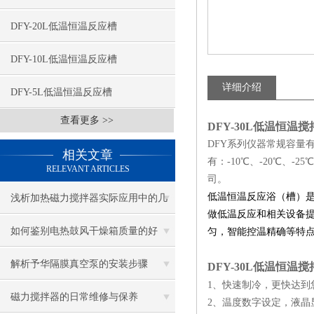
DFY-20L低温恒温反应槽
DFY-10L低温恒温反应槽
详细介绍
DFY-5L低温恒温反应槽
查看更多 >>
DFY-30L低温恒温
DFY系列仪器常规容量有5L
相关文章
有：-10℃、-20℃、-
RELEVANT ARTICLES
司。
低温恒温反应浴（槽）
浅析加热磁力搅拌器实际应用中的几
做低温反应和相关设备
大问题
如何鉴别电热鼓风干燥箱质量的好
匀，智能控温精确等特
坏？
解析予华隔膜真空泵的安装步骤
DFY-30L低温恒温
1、快速制冷，更快达
磁力搅拌器的日常维修与保养
2、温度数字设定，液