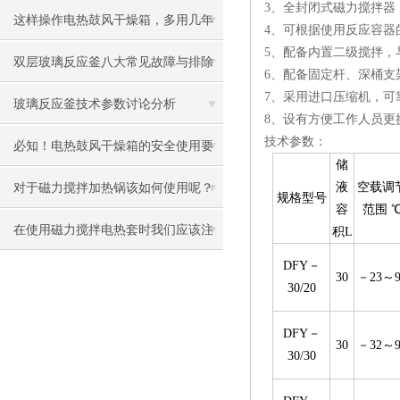
3、全封闭式磁力搅拌
这样操作电热鼓风干燥箱，多用几年
4、可根据使用反应容
5、配备内置二级搅拌
不成问题！
双层玻璃反应釜八大常见故障与排除
6、配备固定杆、深桶
7、采用进口压缩机，
方法
玻璃反应釜技术参数讨论分析
8、设有方便工作人员更
技术参数：
必知！电热鼓风干燥箱的安全使用要
储
点
液
空载调
对于磁力搅拌加热锅该如何使用呢？
规格型号
容
范围 
请看下文！
在使用磁力搅拌电热套时我们应该注
积L
DFY－
意什么？
30
－23～9
30/20
DFY－
30
－32～9
30/30