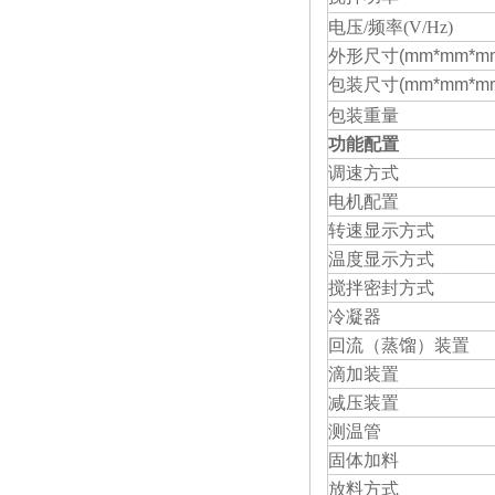
电压
/
频率
(V/Hz)
外形尺寸
(mm*mm*m
包装尺寸
(mm*mm*m
包装重量
功能配置
调速方式
电机配置
转速显示方式
温度显示方式
搅拌密封方式
冷凝器
回流（蒸馏）装置
滴加装置
减压装置
测温管
固体加料
放料方式