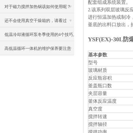
配套组成系统装置。
常用的装备之一
对于磁力搅拌加热锅该如何使用呢？
2.该系列双层玻璃
进行恒温加热或制冷
请看下文！
还不会使用真空干燥箱的，请看过
釜底的出料口放出，
来！
低温冷却液循环泵冬季使用的4个技巧,
YSF(EX)-30
你学会了吗?
高低温循环一体机的维护保养要注意
基本参数
的关键问题
型号
玻璃材质
反应瓶容积
釜盖瓶口数
夹层容量
釜体反应温度
真空度
搅拌转速
搅拌轴径
搅拌功率