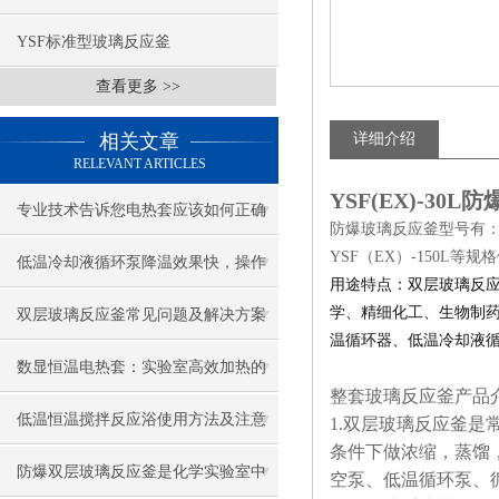
YSF标准型玻璃反应釜
查看更多 >>
相关文章
详细介绍
RELEVANT ARTICLES
YSF(EX)-30
专业技术告诉您电热套应该如何正确
防爆玻璃反应釜型号有：YSF
YSF（EX）-150
使用?
低温冷却液循环泵降温效果快，操作
用途特点：双层玻璃反
方便
学、精细化工、生物制
双层玻璃反应釜常见问题及解决方案
温循环器、低温冷却液
与保养知识
数显恒温电热套：实验室高效加热的
整套玻璃反应釜产品
革新之选
低温恒温搅拌反应浴使用方法及注意
1.双层玻璃反应釜
条件下做浓缩，蒸馏
事项
防爆双层玻璃反应釜是化学实验室中
空泵、低温循环泵、