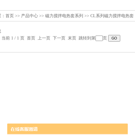
置：
首页
>>
产品中心
>>
磁力搅拌电热套系列
>>
CL系列磁力搅拌电热套
息
，当前 1 / 1 页 首页 上一页 下一页 末页 跳转到第
页