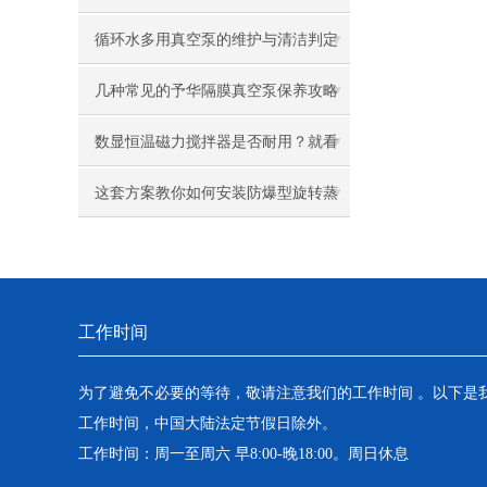
哪些？
循环水多用真空泵的维护与清洁判定
几种常见的予华隔膜真空泵保养攻略
数显恒温磁力搅拌器是否耐用？就看
操作习惯！
这套方案教你如何安装防爆型旋转蒸
发仪
工作时间
为了避免不必要的等待，敬请注意我们的工作时间 。以下是
工作时间，中国大陆法定节假日除外。
工作时间：周一至周六 早8:00-晚18:00。周日休息