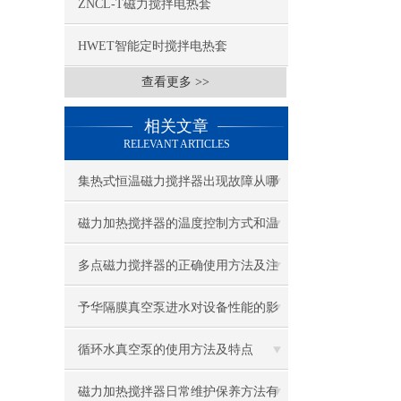
ZNCL-T磁力搅拌电热套
HWET智能定时搅拌电热套
查看更多 >>
相关文章
RELEVANT ARTICLES
集热式恒温磁力搅拌器出现故障从哪
几步分析？
磁力加热搅拌器的温度控制方式和温
度控制措施
多点磁力搅拌器的正确使用方法及注
意事项
予华隔膜真空泵进水对设备性能的影
响及对策
循环水真空泵的使用方法及特点
磁力加热搅拌器日常维护保养方法有