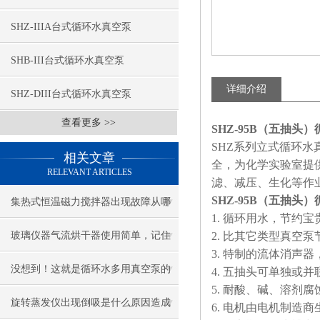
SHZ-IIIA台式循环水真空泵
SHB-III台式循环水真空泵
详细介绍
SHZ-DIII台式循环水真空泵
查看更多 >>
SHZ-95B（五抽头
SHZ系列立式循环水真空泵
相关文章
全，为化学实验室提
RELEVANT ARTICLES
滤、减压、生化等作
SHZ-95B（五抽头
集热式恒温磁力搅拌器出现故障从哪
1. 循环用水，节约
几步分析？
玻璃仪器气流烘干器使用简单，记住
2. 比其它类型真空泵
3. 特制的流体消声
这几点即可
没想到！这就是循环水多用真空泵的
4. 五抽头可单独或
5. 耐酸、碱、溶剂腐
操作注意事项！
旋转蒸发仪出现倒吸是什么原因造成
6. 电机由电机制造