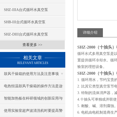
SHZ-IIIA台式循环水真空泵
SHB-III台式循环水真空泵
详细介绍
SHZ-DIII台式循环水真空泵
查看更多 >>
SHZ-2000（十抽
循环水式多用真空泵是
相关文章
置提供循环冷却水。循
RELEVANT ARTICLES
验室的理想设备。
SHZ-2000（十抽
鼓风干燥箱的使用方法及注意事项
1. 循环用水，节约宝贵
电热恒温鼓风干燥箱的操作方法是这
2. 比其它类型真空泵节
3. 特制的流体消声器，
样子的
智能加热板在科研领域的创新应用与
4.十抽头可单独或并联
5. 耐酸、碱、溶剂腐蚀
案例分析
使用实验室超声波清洗机时要提高警
6. 电机由电机制造商