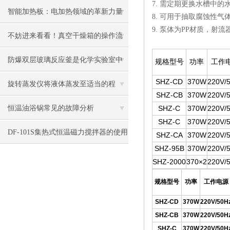
7. 需定期更换水槽中
惕性
智能加热板：电加热领域的革新力量
8. 可用于抽取腐蚀性
9. 泵体为PP材质，
与多元应用
不妨进来看看！真空干燥箱的操作流
程！
防爆双层玻璃反应釜是化学实验室中
规格型号
功率
工作
SHZ-CD
370W
220V/
常用的装备之一
旋转蒸发仪将液体蒸发至适当的程
SHZ-CB
370W
220V/
度，通常情况下得到的是浓缩液。
恒温油浴锅常见的故障分析
SHZ-C
370W
220V/
SHZ-C
370W
220V/
DF-101S集热式恒温磁力搅拌器的使用
SHZ-CA
370W
220V/
SHZ-95B
370W
220V/
需要留意哪些问题?
SHZ-2000
370×2
220V/
规格型号
功率
工作电源
SHZ-CD
370W
220V/50H
SHZ-CB
370W
220V/50H
SHZ-C
370W
220V/50H