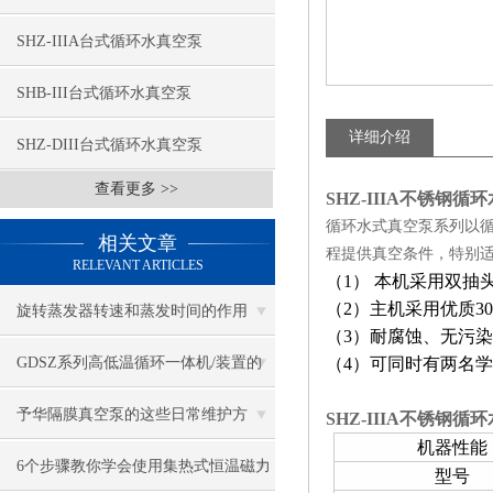
SHZ-IIIA台式循环水真空泵
SHB-III台式循环水真空泵
详细介绍
SHZ-DIII台式循环水真空泵
查看更多 >>
SHZ-IIIA不锈钢循
循环水式真空泵系列以
相关文章
程提供真空条件，特别
RELEVANT ARTICLES
（1） 本机采用双
（2）主机采用优质3
旋转蒸发器转速和蒸发时间的作用
（3）耐腐蚀、无污
GDSZ系列高低温循环一体机/装置的
（4）可同时有两名
使用方法
予华隔膜真空泵的这些日常维护方
SHZ-IIIA不锈钢循
机器性能
法，一定有用！
6个步骤教你学会使用集热式恒温磁力
型号