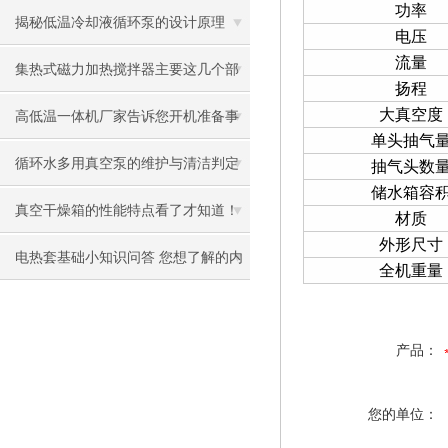
功率
搅拌器
揭秘低温冷却液循环泵的设计原理
电压
流量
集热式磁力加热搅拌器主要这几个部
扬程
大真空度
件组成
高低温一体机厂家告诉您开机准备事
单头抽气
项
循环水多用真空泵的维护与清洁判定
抽气头数
储水箱容
真空干燥箱的性能特点看了才知道！
材质
外形尺寸
电热套基础小知识问答 您想了解的内
全机重量
容都在这里
产品：
您的单位：