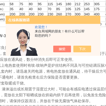
m)
58
75
80
95
115
145
180
212
253
305
m
35
40
40
60
70
85
105
125
145
175
）
m)
200
200
200
230
230
260
270
300
340
400
m)
140
140
140
155
155
165
190
200
230
260
1100
1200
1200
1300
1300
1500
2930
3000
4550
6850
欢迎您！
来自局域网的朋友！有什么可以帮
W-30000ml（30L）智能数显电热套
注意事项
助您的吗？
有良好的接地。
时，套内有白烟和异味冒出，颜色由白色变为褐色再变成白色属
应放在通风处，数分钟消失后即可正常使用。
0ml以上电热套使用时有吱-吱响声是炉丝结构不同及与可控硅调
入套内时，请迅速关闭电源，将电热套放在通风处，待干燥后方
现不通电时，请首先检查右后方保险是否需要更换。
空套取暖或干烧。
手、液体溢出或长期置于湿度过大时，可能会有感应电透过保温
，需放在太阳下晾晒或放在烘箱内烘干后再使用，以免发生危险
不用时，请保持仪器清洁，并放在干燥无腐蚀气体处保存。