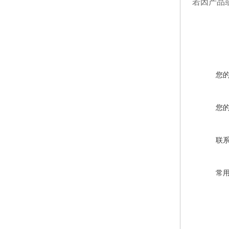
若因产品
您
您
联
常