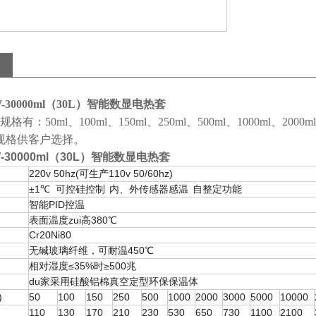
-30000ml（30L）智能数显电热套
：50ml、100ml、150ml、250ml、500ml、1000ml、2000ml、3
l等规格供客户选择。
W-30000ml（30L）智能数显电热套
220v 50hz(
110v 50/60hz)
可生产
±1℃
可控硅控制
内、外传感器感温
自整定功能
智能PID
控温
表面温度zui高380℃
Cr20Ni80
无碱玻璃纤维，可耐温450℃
相对湿度≤35%
≥500
时
兆
du家采用硅酸铝棉真空定型环保保温体
)
50
100
150
250
500
1000
2000
3000
5000
10000
)
110
130
170
210
230
530
650
730
1100
2100