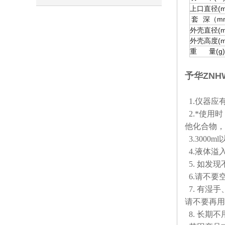
上口直径(m
m
套
深（
外壳直径(m
外壳高度(m
重
(g)
量
予华ZNH
1.仪器应
2.*使用
他化合物，
3.300
4.液体溢
5. 如发
6.请不要
7. 有湿
请不要再用
8. 长期