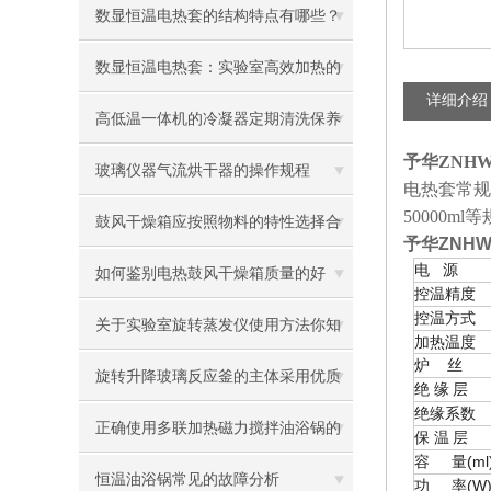
数显恒温电热套的结构特点有哪些？
数显恒温电热套：实验室高效加热的
详细介绍
革新之选
高低温一体机的冷凝器定期清洗保养
予华ZNHW
才能用的久
玻璃仪器气流烘干器的操作规程
电热套常规规格有
50000m
鼓风干燥箱应按照物料的特性选择合
予华
ZNH
电
源
适的温度和时间
如何鉴别电热鼓风干燥箱质量的好
控温精度
控温方式
坏？
关于实验室旋转蒸发仪使用方法你知
加热温度
炉
丝
道多少？
旋转升降玻璃反应釜的主体采用优质
绝
缘
层
绝缘系数
不锈钢结构
正确使用多联加热磁力搅拌油浴锅的
保
温
层
容
(ml
量
注意事项
恒温油浴锅常见的故障分析
功
(W
率