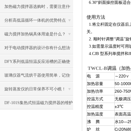
6.30°斜面操控面板适
件组成
加热磁力搅拌器选购时，需要注意什
使用方法
么？
分析高低温循环一体机的优势特点
1.将立杆固定在仪器后
关。
磁力搅拌加热锅具体用途是什么？
2. 顺时针调整“调温
3.如需显示温度时可用
对于电动搅拌器的设计你有什么想法
4.CJB 型系列单搅拌
呢？
DFY系列低温恒温反应浴槽的正确使
TWCL-B调温（加
用方法及故障排除
玻璃仪器气流烘干器使用简单，记住
电 源
～220∨
加热容量
50-1000
这几点即可
旋转蒸发仪的日常保养不可小瞧！
加热功率
260-75
控温方式
无极调压
DF-101S集热式恒温磁力搅拌器的维护
控温精度
±3℃
加热温度
表面高温
要领
沸 腾
水10—2
炉 丝
Cr20Ni8