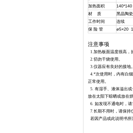
加热面积
140*140
材 质
黑晶陶瓷
工作时间
连续
保 险 管
ø5×20 
注意事项
1.加热板面温度很高，
2.切勿干烧使用。
3.仪器应有良好的接地
4.*次使用时，内有白
正常使用。
5. 有湿手、液体溢出
放在太阳下晾晒或放在
6. 如发现不通电时，
7.长期不用时，请保持
若因产品或此说明书所