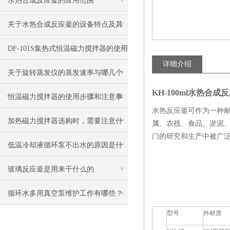
水热合成反应釜的应用范围
关于水热合成反应釜的设备特点及其
操作方法你都了解多少
DF-101S集热式恒温磁力搅拌器的使用
详细介绍
需要留意哪些问题?
关于旋转蒸发仪的蒸发速率与哪几个
KH-100ml水热合成
因素有关你知道吗
恒温磁力搅拌器的使用步骤和注意事
水热反应釜可作为一种
项
加热磁力搅拌器选购时，需要注意什
属、农残、食品、淤泥
门的研究和生产中被广
么？
低温冷却液循环泵不出水的原因是什
么？
玻璃反应釜是用来干什么的
循环水多用真空泵维护工作有哪些？
型号
外材质