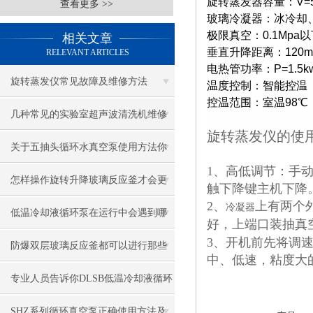
旋转蒸发器容量：V=50
查看更多 >>
玻璃冷凝器：冰冷却
极限真空：0.1Mpa
相关文章
垂直升降距离：120m
RELEVANT ARTICLES
电热管功率：P=1.5k
旋转蒸发仪常见故障及维修方法
温度控制：智能控温
控温范围：室温98℃
几种常见的实验室超声波清洗机维修
旋转蒸发仪的使
保养攻略
关于五抽头循环水真空泵使用方法你
1、高低调节：手
知道多少？
怎样操作旋转升降玻璃反应釜才会更
触下降键主机下降
2、
上有两个
冷凝器
安全？
低温冷却液循环泵在运行中会遇到哪
好，上端口装抽真
3、开机前先将调
些问题？
防爆双层玻璃反应釜都可以进行那些
中、低速，粘度大的
实验
专业人员告诉你DLSB低温冷却液循环
泵使用步骤
SHZ系列循环真空泵正确使用方法及