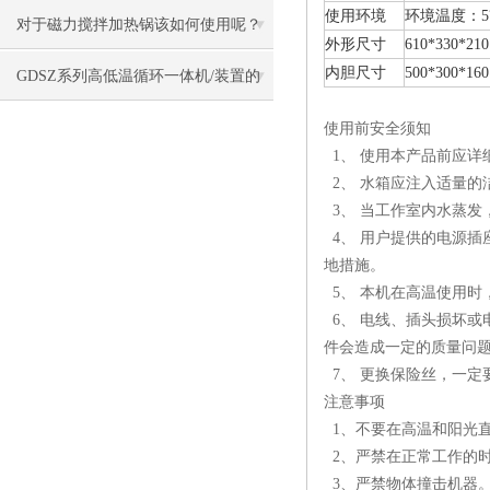
使用环境
环境温度：5
对于磁力搅拌加热锅该如何使用呢？
外形尺寸
610*330*210
内胆尺寸
500*300*160
请看下文！
GDSZ系列高低温循环一体机/装置的
使用方法
使用前安全须知
1、 使用本产品前应详
2、 水箱应注入适量的
3、 当工作室内水蒸发
4、 用户提供的电源插
地措施。
5、 本机在高温使用时
6、 电线、插头损坏或
件会造成一定的质量问
7、 更换保险丝，一定
注意事项
1、不要在高温和阳光
2、严禁在正常工作的
3、严禁物体撞击机器