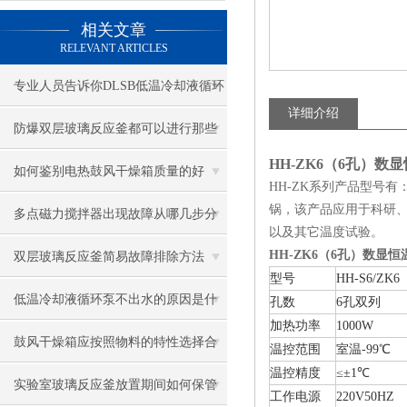
相关文章
RELEVANT ARTICLES
专业人员告诉你DLSB低温冷却液循环
详细介绍
泵使用步骤
防爆双层玻璃反应釜都可以进行那些
HH-ZK6（6孔）数
实验
如何鉴别电热鼓风干燥箱质量的好
HH-ZK系列产品型号有：H
锅，该产品应用于科研
坏？
多点磁力搅拌器出现故障从哪几步分
以及其它温度试验。
析？
HH-ZK6（6孔）数显
双层玻璃反应釜简易故障排除方法
型号
HH-S6/ZK6
低温冷却液循环泵不出水的原因是什
孔数
6孔双列
加热功率
1000W
么？
鼓风干燥箱应按照物料的特性选择合
温控范围
室温-99℃
温控精度
≤±1℃
适的温度和时间
实验室玻璃反应釜放置期间如何保管
工作电源
220V50HZ