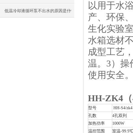
以用于水
项
低温冷却液循环泵不出水的原因是什
产、环保
么？
生化实验室
水箱选材
成型工艺，
温。3）操
使用安全
HH-ZK
型号
HH-S4/zk4
孔数
4孔双列
加热功率
1000W
温控范围
室温-99.9