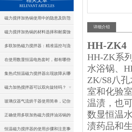
相关文章
RELEVANT ARTICLES
磁力搅拌加热锅使用中的隐患及防范
详细介绍
磁力搅拌加热锅的材料选择和耐腐蚀
HH-ZK
性能如何？
多联加热磁力搅拌器：精准温控与流
HH-ZK系
体动力学的艺术
在使用数显恒温电热套时，都有哪些
水浴锅、HH
是要注意的呢？
集热式恒温磁力搅拌器出现故障从哪
ZK/S8
几步分析？
磁力加热搅拌器可以双向旋转吗？
室和化验
温渍，也
玻璃仪器气流烘干器使用简单，记住
数显恒温
这几点即可
正确使用多联加热磁力搅拌油浴锅的
渍药品和
注意事项
恒温磁力搅拌器的使用步骤和注意事