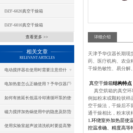
DZF-6020真空干燥箱
DZF-6010真空干燥箱
查看更多 >>
详细介绍
相关文章
天津予华仪器长期现货供
RELEVANT ARTICLES
药、医疗机构、农业
干燥热敏性、易分解
电动搅拌器在使用时需要注意些什
真空干燥箱
结构特点
么？
电加热套怎么正确使用？予华仪器厂
真空烘箱的真空环境
家来告诉您
如何有效延长低温冷却液循环泵的使
例如粉末或颗粒状样
空干燥法，干燥后不
用寿命？
磁力搅拌加热锅使用中的隐患及防范
通干燥相比，粉末状
1.环绕室外加热层
使用实验室超声波清洗机时要提高警
控温准确、精度高等