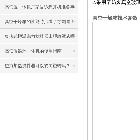
2.采用了防爆真空
惕性
高低温一体机厂家告诉您开机准备事
真空干燥箱
技术参数
项
真空干燥箱的性能特点看了才知道！
集热式恒温磁力搅拌器出现故障从哪
几步分析？
高低温循环一体机的使用指南
磁力加热搅拌器可以双向旋转吗？