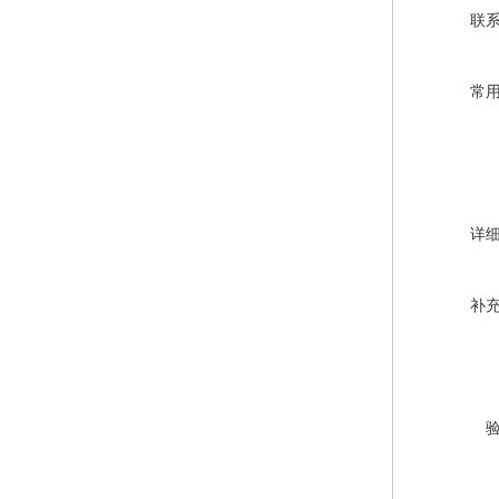
联
常
详
补