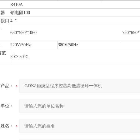
R410A
感器
铂电阻100
环接口
4〞
寸
630*550*1060
720*650*
格
220V/50Hz
380V/50Hz
度范
5℃~30℃
产品：
的单位：
的姓名：