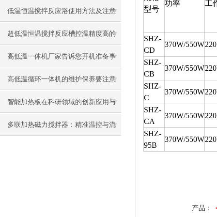
功率
工
型号
样子的
低温恒温搅拌反应浴使用方法及注意
事项
超低温恒温搅拌反应槽控温精度高的
SHZ-
370W/550W
22
CD
体现方面
高低温一体机厂家告诉您开机准备事
SHZ-
370W/550W
22
CB
项
高低温循环一体机的维护保养要注意
SHZ-
370W/550W
22
C
的关键问题
智能加热板在科研领域的创新应用与
SHZ-
370W/550W
22
CA
案例分析
多联加热磁力搅拌器：精准温控与流
SHZ-
370W/550W
22
95B
体动力学的艺术
产品：