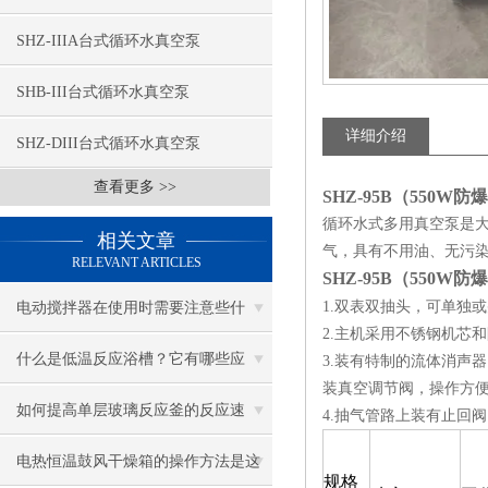
SHZ-IIIA台式循环水真空泵
SHB-III台式循环水真空泵
详细介绍
SHZ-DIII台式循环水真空泵
查看更多 >>
SHZ-95B（550W
循环水式多用真空泵是
相关文章
气，具有不用油、无污
RELEVANT ARTICLES
SHZ-95B（550W
1.双表双抽头，可单独
电动搅拌器在使用时需要注意些什
2.主机采用不锈钢机芯
么？
什么是低温反应浴槽？它有哪些应
3.装有特制的流体消声
装真空调节阀，操作方
用？
如何提高单层玻璃反应釜的反应速
4.抽气管路上装有止回
度，三个方法了解一下
电热恒温鼓风干燥箱的操作方法是这
规格