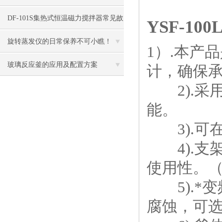
因素
DF-101S集热式恒温磁力搅拌器常见故
YSF-1
障与维修方法
旋转蒸发仪的日常保养不可小瞧！
1）.本产
玻璃反应釜的应用及配置方案
计，确保
2).采用
能。
3).可在
4).支
使用性。
5).*
腐蚀，可