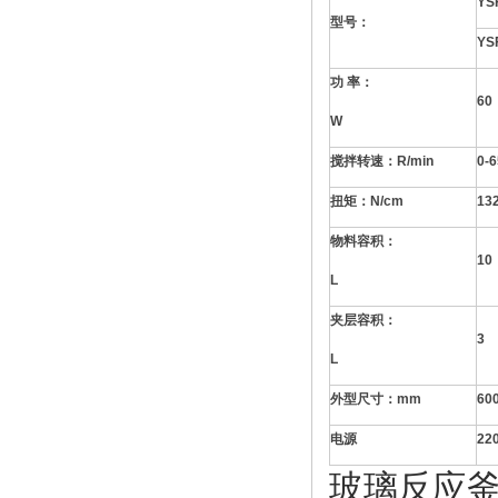
YS
型号：
YS
功
率：
60
W
搅拌转速：
R/min
0-
扭矩：
N/cm
13
物料容积：
10
L
夹层容积：
3
L
外型尺寸：
mm
60
电源
22
玻璃反应