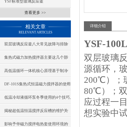
YSF标准型玻璃反应釜
查看更多 >>
相关文章
详细介绍
RELEVANT ARTICLES
YSF-1
双层玻璃反应釜八大常见故障与排除
双层玻璃
方法
集热式磁力加热搅拌器主要这几个部
源循环，
件组成
高低温循环一体机核心原理基于制冷
200℃）
与加热技术的协同作用
DF-101S集热式恒温磁力搅拌器的使用
80℃）；
需要留意哪些问题?
低温冷却液循环泵冬季使用的4个技巧,
应过程一
你学会了吗?
想实验中
揭秘超低温恒温搅拌反应槽的维护关
键步骤
影响予华磁力搅拌电热套使用环境的