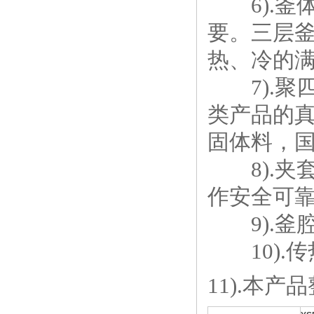
6).釜
要。三层
热、冷的
7).聚四
类产品的真
固体料，
8).夹
作安全可
9).釜
10).传
11).本