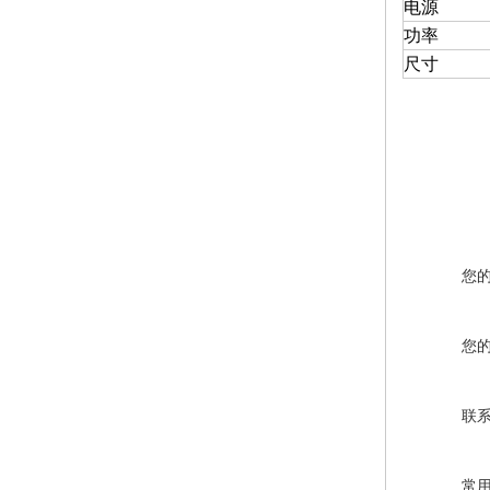
电源
功率
尺寸
您
您
联
常