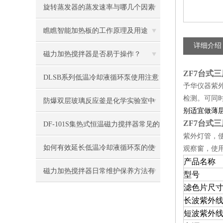
旋转蒸发器的蒸发速率与哪几个因素
有关？
瞧瞧智能加热板的工作原理及用途
详细介绍
磁力加热搅拌器是否易于操作？
ZF7台式
DLSB系列低温冷却液循环泵使用注意
予华仪器紫外
检测。可同
事项总结
防爆双层玻璃反应釜是化学实验室中
别适宜做薄
ZF7台式
常用的装备之一
DF-101S集热式恒温磁力搅拌器常见的
紫外灯管，
维护建议和周期
如何有效延长低温冷却液循环泵的使
观察窗，使
产品名称
用寿命？
磁力加热搅拌器日常维护保养方法有
型号
滤色片尺
哪些？
长波紫外
短波紫外