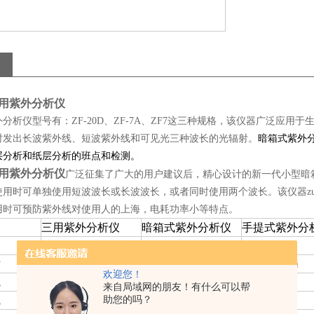
三用紫外分析仪
分析仪型号有：ZF-20D、ZF-7A、ZF7这三种规格，该仪器广泛应
暗箱式紫外
时发出长波紫外线、短波紫外线和可见光三种波长的光辐射。
层分析和纸层分析的班点和检测。
三用紫外分析仪
广泛征集了广大的用户建议后，精心设计的新一代小型暗箱式紫
使用时可单独使用短波波长或长波波长，或者同时使用两个波长。该仪器z
用时可预防紫外线对使用人的上海，电耗功率小等特点。
三用紫外分析仪
暗箱式紫外分析仪
手提式紫外分
ZF1
ZF-20D型
ZF-7A型
寸
150×50mm
150×50mm
150×50mm
欢迎您！
线
365nm
365nm
365nm
来自局域网的朋友！有什么可以帮
线
254nm
助您的吗？
254nm
254nm