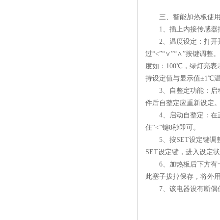
三、智能加热板使用
1、插上内接传感器插头
2、温度设定：打开开关
过“<”“∨”“∧”按键
度如：100℃，绿灯亮
持设定值与显示值±1℃
3、自整定功能：启动
件后自整定应重新设定
4、启动自整定：在正
住“<”键8秒即可。
5、按SET设定键调
SET设定键，进入设定
6、加热板后下方有一
此塞子拔掉保存，将外
7、该电器设有断偶保护