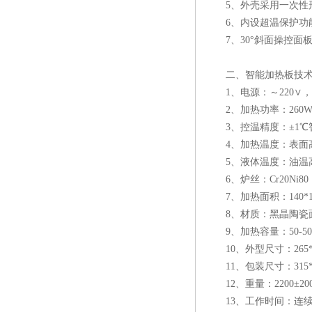
5、外壳采用一次性形
6、内设超温保护功
7、30°斜面操控面
二、智能加热板技术
1、电源：～220∨，5
2、加热功率：260
3、控温精度：±1℃
4、加热温度：表面高
5、液体温度：油温高
6、炉丝：Cr20Ni80
7、加热面积：140*1
8、材质：黑晶陶瓷
9、加热容量：50-50
10、外型尺寸：265*15
11、包装尺寸：315*20
12、重量：2200±200
13、工作时间：连