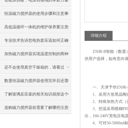
智能加热板：电加热领域的革新力量
与多元应用
恒温磁力搅拌器的使用步骤和注意事
项
高低温循环一体机的维护保养要注意
详细介绍
的关键问题
专业技术告诉您电热套应该如何正确
ZNJR-B智能（数显）恒温加
使用?
加热磁力搅拌器实现温度控制的两种
供用户选择，如有意向
方式分析
还不会使用真空干燥箱的，请看过
来！
数显恒温磁力搅拌器使用完毕后还需
一、天津予华ZNJR-
注意以下操作
了解玻璃反应釜的相关知识就按这个
1、采用方形黑晶陶瓷
2、特殊加热方式（已申请
顺序来
选购磁力搅拌器前需要了解哪些注意
3、控温采用模糊PI
出，160-240V宽电
事项？
4、可对50-5000m