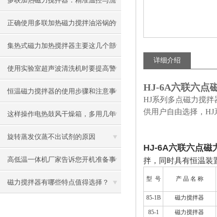
多联加热磁力搅拌器：精准温控与流
体动力学的艺术
正确使用多联加热磁力搅拌油浴锅的
注意事项
集热式磁力加热搅拌器主要这几个部
详细介绍
件组成
使用实验室超声波清洗机时要提高警
HJ-6A六联六
惕性
恒温磁力搅拌器的使用步骤和注意事
HJ系列多点磁力搅拌器
供用户自由选择，H
项
这样操作电热鼓风干燥箱，多用几年
不成问题！
旋转蒸发仪蒸不出试剂的原因
HJ-6A六联六点
高低温一体机厂家告诉您开机准备事
拌，同时具有恒温装
型
号
产
品
名
称
项
磁力搅拌器有哪些特点值得选择？
85-1B
磁力搅拌器
85-1
磁力搅拌器